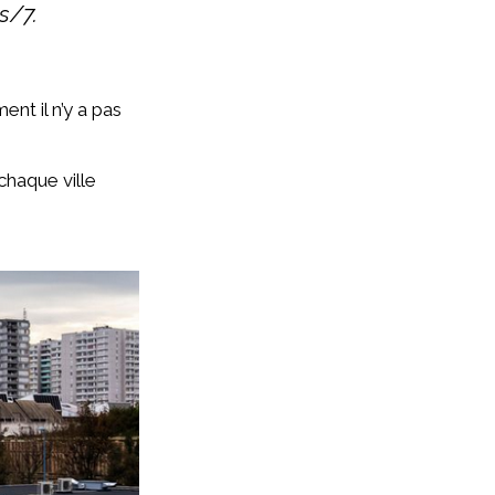
s/7.
nt il n’y a pas
haque ville