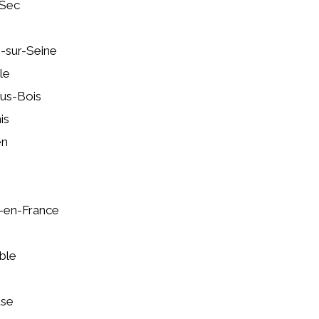
-Sec
e-sur-Seine
le
us-Bois
is
en
-en-France
ble
use