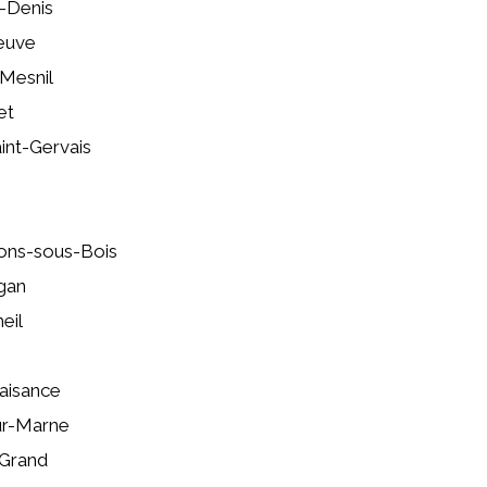
t-Denis
euve
Mesnil
et
int-Gervais
lons-sous-Bois
gan
eil
laisance
ur-Marne
-Grand