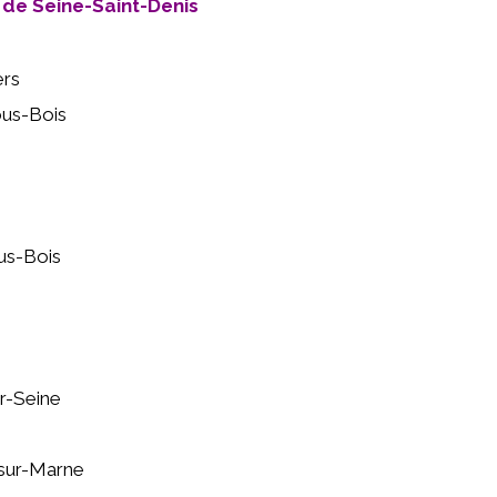
s de Seine-Saint-Denis
ers
ous-Bois
us-Bois
r-Seine
sur-Marne