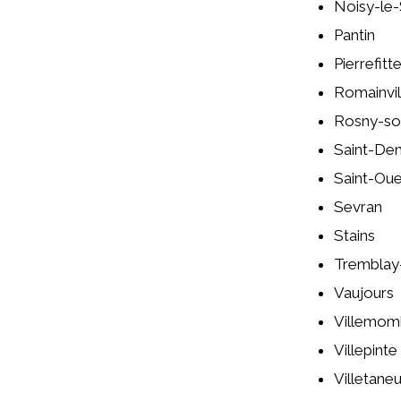
Noisy-le
Pantin
Pierrefitt
Romainvil
Rosny-so
Saint-Den
Saint-Ou
Sevran
Stains
Tremblay
Vaujours
Villemom
Villepinte
Villetane