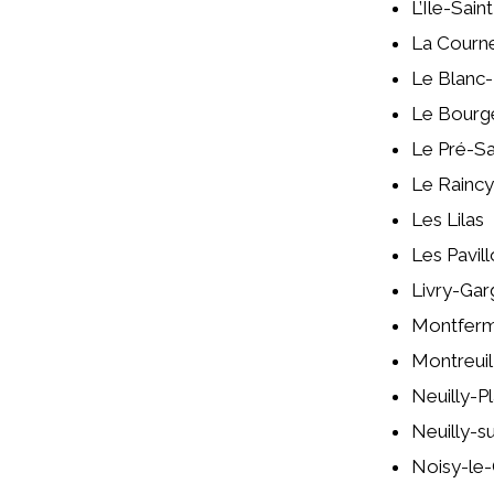
L’Île-Sain
La Courn
Le Blanc-
Le Bourg
Le Pré-Sa
Le Raincy
Les Lilas
Les Pavil
Livry-Gar
Montferm
Montreuil
Neuilly-P
Neuilly-s
Noisy-le