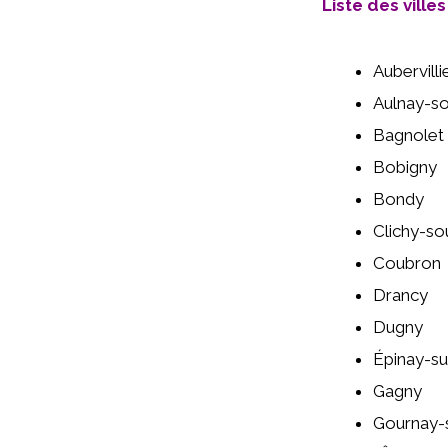
Liste des ville
Aubervilli
Aulnay-s
Bagnolet
Bobigny
Bondy
Clichy-so
Coubron
Drancy
Dugny
Épinay-su
Gagny
Gournay-